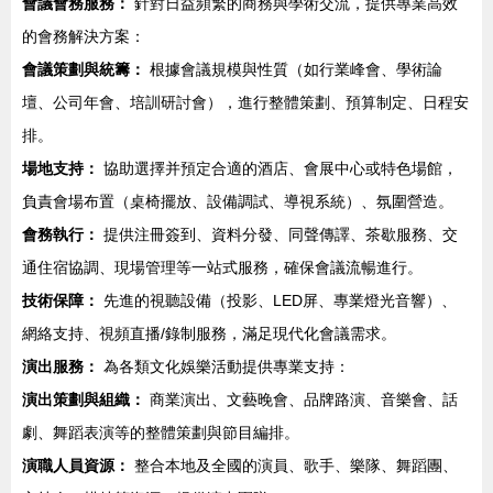
會議會務服務：
針對日益頻繁的商務與學術交流，提供專業高效
的會務解決方案：
會議策劃與統籌：
根據會議規模與性質（如行業峰會、學術論
壇、公司年會、培訓研討會），進行整體策劃、預算制定、日程安
排。
場地支持：
協助選擇并預定合適的酒店、會展中心或特色場館，
負責會場布置（桌椅擺放、設備調試、導視系統）、氛圍營造。
會務執行：
提供注冊簽到、資料分發、同聲傳譯、茶歇服務、交
通住宿協調、現場管理等一站式服務，確保會議流暢進行。
技術保障：
先進的視聽設備（投影、LED屏、專業燈光音響）、
網絡支持、視頻直播/錄制服務，滿足現代化會議需求。
演出服務：
為各類文化娛樂活動提供專業支持：
演出策劃與組織：
商業演出、文藝晚會、品牌路演、音樂會、話
劇、舞蹈表演等的整體策劃與節目編排。
演職人員資源：
整合本地及全國的演員、歌手、樂隊、舞蹈團、