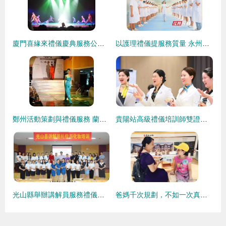
廈門喜緣來禮儀慶典服務公司 專業禮儀服務的典范
以護理禮儀提服務質量 永州市中心醫院舉辦護士禮儀培訓
鄭州活動策劃與禮儀服務 蘭馨廣告禮儀的專業賦能
貴陽站高級禮儀培訓師雙證班12月開班 賦能專業成長，把握職業良機
光山縣舉辦講解員服務禮儀與化妝造型專業培訓
爸媽千次規劃，不如一次真實體驗 當禮儀服務成為成長的必修課