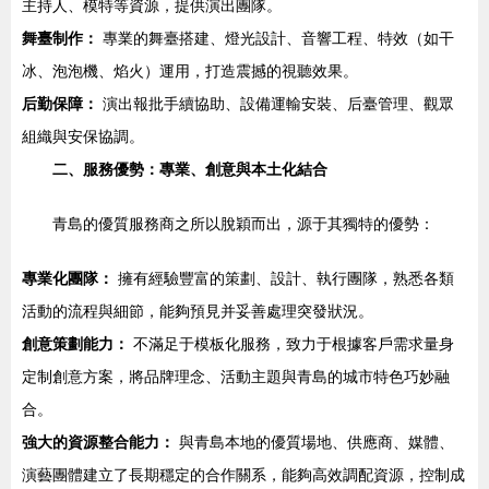
主持人、模特等資源，提供演出團隊。
舞臺制作：
專業的舞臺搭建、燈光設計、音響工程、特效（如干
冰、泡泡機、焰火）運用，打造震撼的視聽效果。
后勤保障：
演出報批手續協助、設備運輸安裝、后臺管理、觀眾
組織與安保協調。
二、服務優勢：專業、創意與本土化結合
青島的優質服務商之所以脫穎而出，源于其獨特的優勢：
專業化團隊：
擁有經驗豐富的策劃、設計、執行團隊，熟悉各類
活動的流程與細節，能夠預見并妥善處理突發狀況。
創意策劃能力：
不滿足于模板化服務，致力于根據客戶需求量身
定制創意方案，將品牌理念、活動主題與青島的城市特色巧妙融
合。
強大的資源整合能力：
與青島本地的優質場地、供應商、媒體、
演藝團體建立了長期穩定的合作關系，能夠高效調配資源，控制成