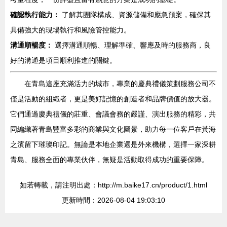
確認執行能力：
了解其團隊構成、資源儲備和應急預案，確保其
具備強大的現場執行和風險管控能力。
溝通順暢度：
選擇溝通順暢、理解準確、響應及時的服務商，良
好的溝通是項目順利推進的關鍵。
在青島這座充滿活力的城市，專業的慶典禮儀策劃服務公司不
僅是活動的組織者，更是美好記憶的創造者和品牌價值的放大器。
它們通過慶典禮儀的莊重、會議會務的嚴謹、演出服務的精彩，共
同編織著青島豐富多彩的商業與文化圖景，助力每一位客戶在黃海
之濱留下璀璨印記。無論是本地企業還是外來機構，選擇一家深耕
青島、服務全面的專業伙伴，無疑是活動取得成功的重要保障。
如若轉載，請注明出處：http://m.baike17.cn/product/1.html
更新時間：2026-08-04 19:03:10