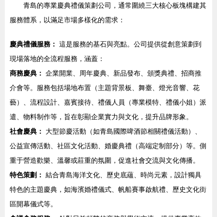
青島的專業慶典禮儀策劃公司，通常圍繞三大核心板塊構建其
服務體系，以滿足市場多樣化的需求：
慶典禮儀服務：
這是服務的基石與亮點。公司提供從創意策劃到
現場落地的全流程服務，涵蓋：
商務慶典：
企業開業、周年慶典、新品發布、頒獎典禮、招商推
介會等。服務包括場地布置（主題背景板、舞臺、燈光音響、花
藝）、流程設計、嘉賓接待、禮儀人員（專業模特、禮儀小姐）派
遣、物料制作等，旨在彰顯企業實力與文化，提升品牌形象。
社會慶典：
大型節慶活動（如青島國際啤酒節相關禮儀活動）、
公益宣傳活動、社區文化活動、婚慶典禮（高端定制部分）等。側
重于營造歡樂、溫馨或莊重的氛圍，促進社會交流與文化傳播。
特色策劃：
結合青島海洋文化、歷史底蘊、時尚元素，設計獨具
特色的主題慶典，如海濱婚禮儀式、帆船賽事啟航禮、歷史文化街
區開幕儀式等。